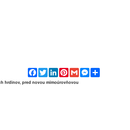
Facebook
Twitter
LinkedIn
Pinterest
Gmail
Messenger
Share
ských hrdinov, pred novou mimoúrovňovou