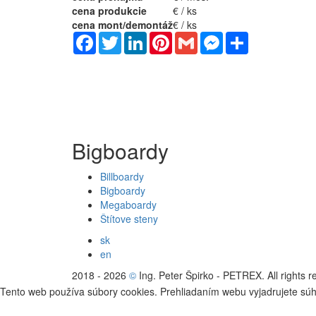
cena produkcie
€ / ks
cena mont/demontáž
€ / ks
Facebook
Twitter
LinkedIn
Pinterest
Gmail
Messenger
Share
Bigboardy
Billboardy
Bigboardy
Megaboardy
Štítove steny
sk
en
2018 - 2026
©
Ing. Peter Špirko - PETREX. All rights 
Tento web používa súbory cookies. Prehliadaním webu vyjadrujete sú