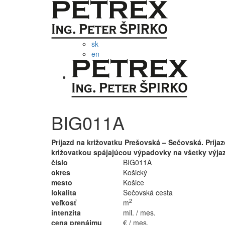
sk
en
BIG011A
Príjazd na križovatku Prešovská – Sečovská. Príj
križovatkou spájajúcou výpadovky na všetky výjaz
číslo
BIG011A
okres
Košický
mesto
Košice
lokalita
Sečovská cesta
2
veľkosť
m
intenzita
mil. / mes.
cena prenájmu
€ / mes.