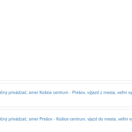
čný privádzač, smer Košice centrum - Prešov, výjazd z mesta, veľmi vyso
čný privádzač, smer Prešov - Košice centrum, vjazd do mesta, veľmi vys